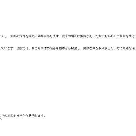
ーチし、筋肉の深部を緩める効果があります。従来の矯正に抵抗があった方でも安心して施術を受け
しています。当院では、肩こりや体の悩みを根本から解消し、健康な体を取り戻したい方に最適な環
こりの原因を根本から解消します。
い。