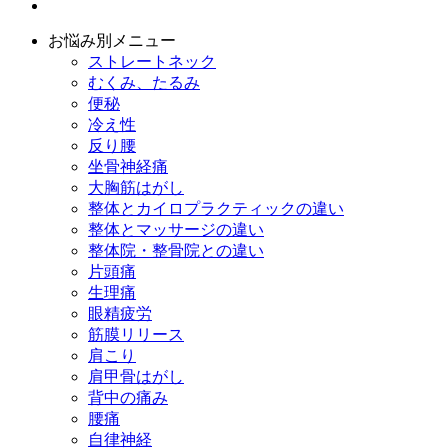
お悩み別メニュー
ストレートネック
むくみ、たるみ
便秘
冷え性
反り腰
坐骨神経痛
大胸筋はがし
整体とカイロプラクティックの違い
整体とマッサージの違い
整体院・整骨院との違い
片頭痛
生理痛
眼精疲労
筋膜リリース
肩こり
肩甲骨はがし
背中の痛み
腰痛
自律神経