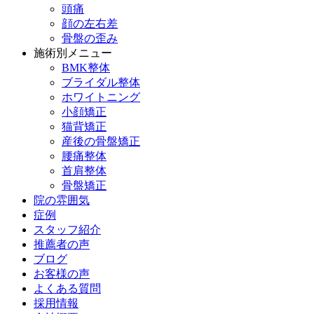
頭痛
顔の左右差
骨盤の歪み
施術別メニュー
BMK整体
ブライダル整体
ホワイトニング
小顔矯正
猫背矯正
産後の骨盤矯正
腰痛整体
首肩整体
骨盤矯正
院の雰囲気
症例
スタッフ紹介
推薦者の声
ブログ
お客様の声
よくある質問
採用情報