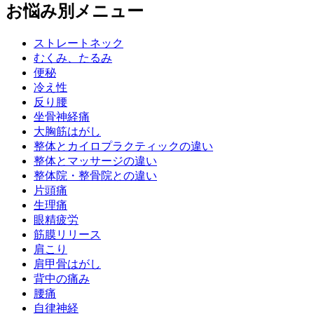
お悩み別メニュー
ストレートネック
むくみ、たるみ
便秘
冷え性
反り腰
坐骨神経痛
大胸筋はがし
整体とカイロプラクティックの違い
整体とマッサージの違い
整体院・整骨院との違い
片頭痛
生理痛
眼精疲労
筋膜リリース
肩こり
肩甲骨はがし
背中の痛み
腰痛
自律神経