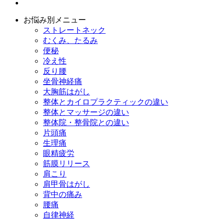
お悩み別メニュー
ストレートネック
むくみ、たるみ
便秘
冷え性
反り腰
坐骨神経痛
大胸筋はがし
整体とカイロプラクティックの違い
整体とマッサージの違い
整体院・整骨院との違い
片頭痛
生理痛
眼精疲労
筋膜リリース
肩こり
肩甲骨はがし
背中の痛み
腰痛
自律神経