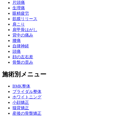
片頭痛
生理痛
眼精疲労
筋膜リリース
肩こり
肩甲骨はがし
背中の痛み
腰痛
自律神経
頭痛
顔の左右差
骨盤の歪み
施術別メニュー
BMK整体
ブライダル整体
ホワイトニング
小顔矯正
猫背矯正
産後の骨盤矯正